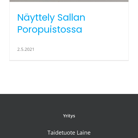
Näyttely Sallan
Poropuistossa
2.5.2021
Yritys
Taidetuote Laine