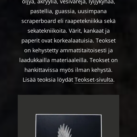
öljyä, akryyliä, vesivärejä, lyijykynää,
pastellia, guassia, uusimpana
scraperboard eli raapetekniikka sekä
sekatekniikoita. Värit, kankaat ja
paperit ovat korkealaatuisia. Teokset
on kehystetty ammattitaitoisesti ja
laadukkailla materiaaleilla. Teokset on
hankittavissa myös ilman kehystä.
Lisää teoksia löydät
Teokset-sivulta
.