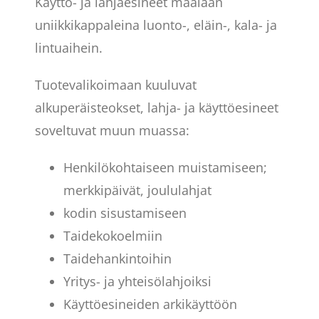
Käyttö- ja lahjaesineet maalaan
uniikkikappaleina luonto-, eläin-, kala- ja
lintuaihein.
Tuotevalikoimaan kuuluvat
alkuperäisteokset, lahja- ja käyttöesineet
soveltuvat muun muassa:
Henkilökohtaiseen muistamiseen;
merkkipäivät, joululahjat
kodin sisustamiseen
Taidekokoelmiin
Taidehankintoihin
Yritys- ja yhteisölahjoiksi
Käyttöesineiden arkikäyttöön