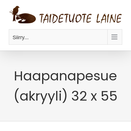
Skip
to
content
Siirry...
Haapanapesue
(akryyli) 32 x 55