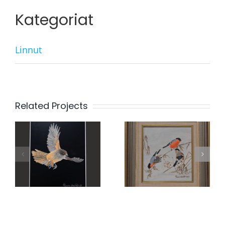
Kategoriat
Linnut
Related Projects
Kumman
Suopöllö
valitsen