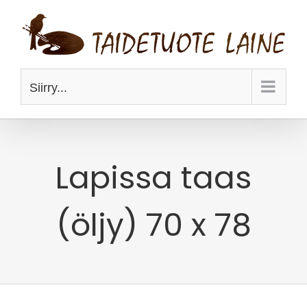
Skip
to
content
Siirry...
Lapissa taas
(öljy) 70 x 78