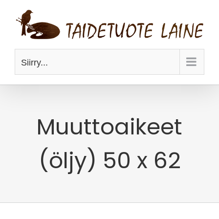
Skip
to
content
Siirry...
Muuttoaikeet
(öljy) 50 x 62