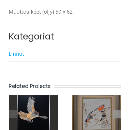
Muuttoaikeet (öljy) 50 x 62
Kategoriat
Linnut
Related Projects
Kumman
Suopöllö
valitsen