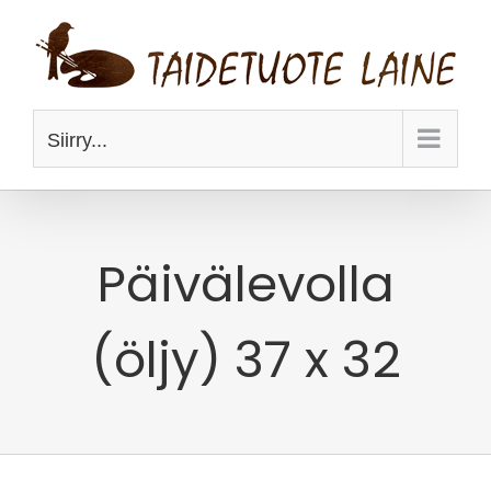
Skip
to
content
Siirry...
Päivälevolla
(öljy) 37 x 32