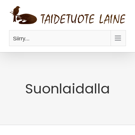
Skip
to
content
Siirry...
Suonlaidalla