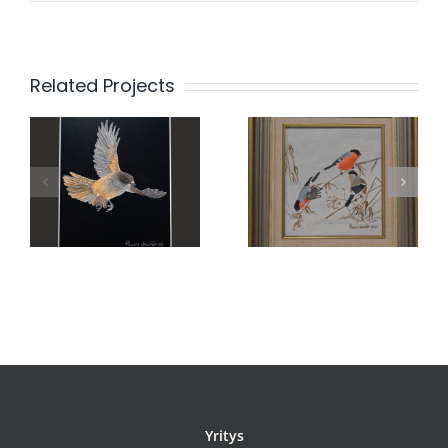
Related Projects
Kumman
Suopöllö
valitsen
Yritys