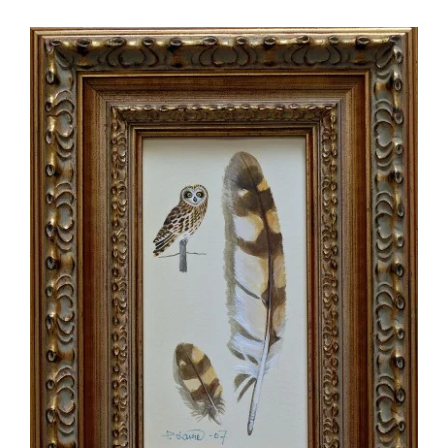
View
Larger
Image