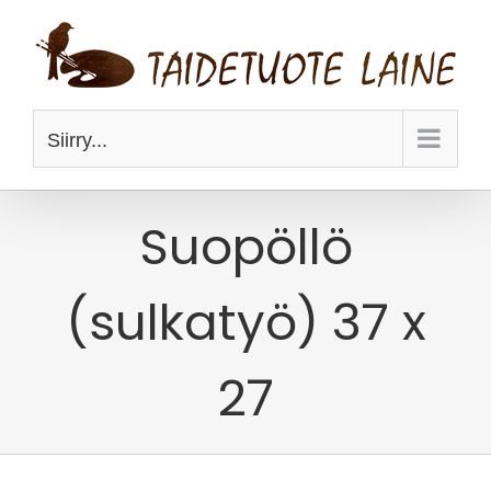
Skip
to
content
Siirry...
Suopöllö
(sulkatyö) 37 x
27