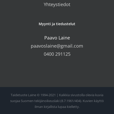
Yhteystiedot
Myynti ja tiedustelut
Paavo Laine
paavoslaine@gmail.com
0400 291125
Taidetuote Laine © 1994-2021 | Kaikkia sivustolla olevia kuvia
suojaa Suomen tekijänoikeuslaki (8.7.1961/404). Kuvien käyttö
ilman kirjallista lupaa kielletty.