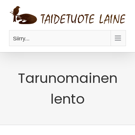
Skip
to
content
Siirry...
Tarunomainen
lento