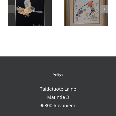
Kumman
Suopöllö
valitsen
Yritys
Taidetuote Laine
Matintie 3
96300 Rovaniemi