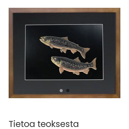
View
Larger
Image
Tietoa teoksesta