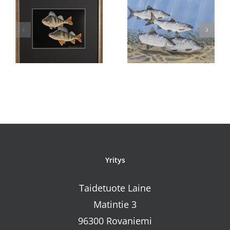
Purojen
kat
Neljä siikaa
punakylkis
Yritys
Taidetuote Laine
Matintie 3
96300 Rovaniemi