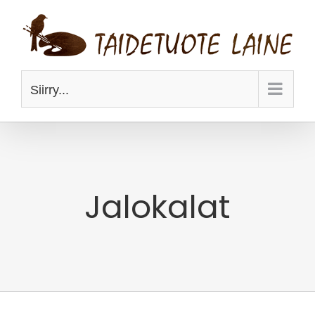
Skip
to
content
Siirry...
Jalokalat