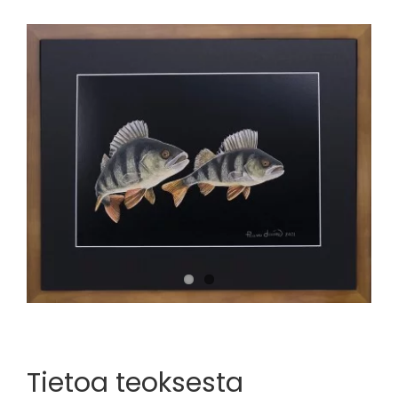
View
Larger
Image
Tietoa teoksesta