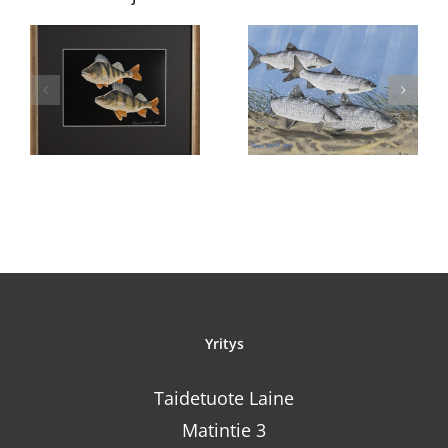
Purojen
kat
Neljä siikaa
punakylkis
Yritys
Taidetuote Laine
Matintie 3