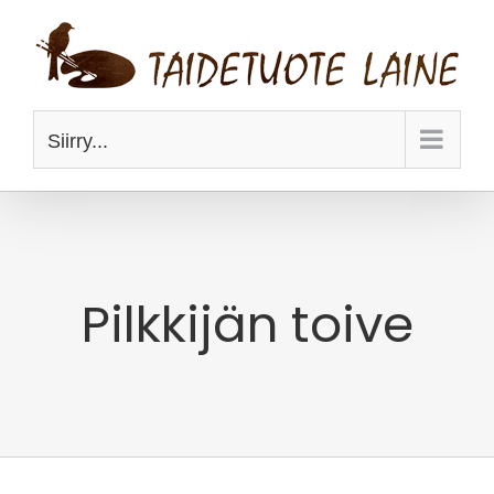
Skip
to
content
Siirry...
Pilkkijän toive